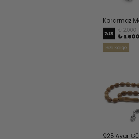
₺ 2.000
%
20
₺ 1.60
Hızlı Kargo