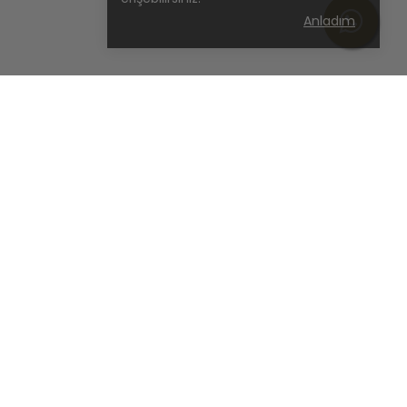
Anladım
 içerisinde iade ve değişim