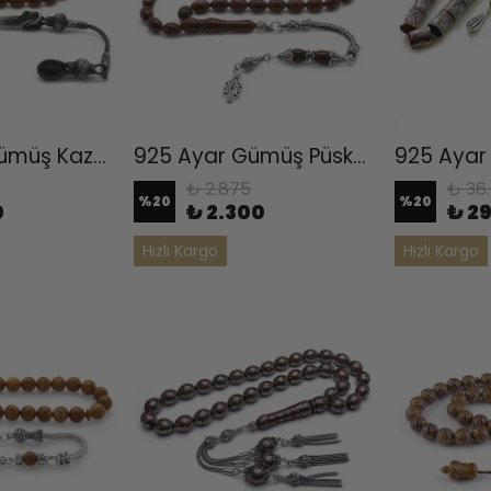
1000 Ayar Gümüş Kazaz Püsküllü Koyu Renk Arpa Kesim Kuka Tesbih
925 Ayar Gümüş Püsküllü Koyu Renk Arpa Kesim Kuka Tesbih
₺ 2.875
₺ 36
%
20
%
20
0
₺ 2.300
₺ 2
Hızlı Kargo
Hızlı Kargo