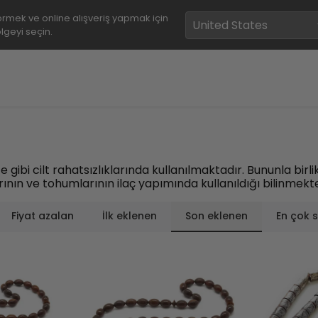
rmek ve online alışveriş yapmak için
lgeyi seçin.
ce gibi cilt rahatsızlıklarında kullanılmaktadır. Bununla bir
ının ve tohumlarının ilaç yapımında kullanıldığı bilinmekt
Fiyat azalan
İlk eklenen
Son eklenen
En çok 