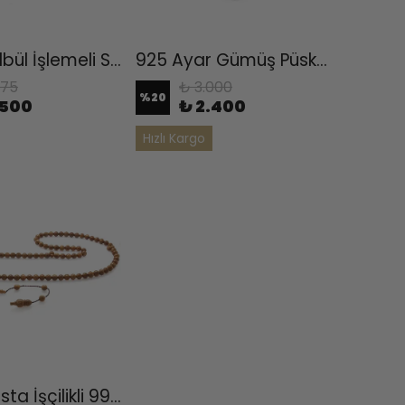
Çeşmi Bülbül İşlemeli Sistemli Kuka Tesbih
925 Ayar Gümüş Püsküllü Arpa Kesim Bilek Boy Kuka Tesbih
875
₺ 3.000
%
20
.500
₺ 2.400
Hızlı Kargo
Sistemli Usta İşçilikli 99'luk Kuka Tesbih