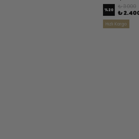
₺ 3.000
%
20
₺ 2.40
Hızlı Kargo