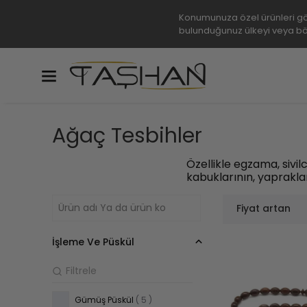
Konumunuza özel ürünleri gö
bulunduğunuz ülkeyi veya bö
Ağaç Tesbihler
Özellikle egzama, sivil
kabuklarının, yapraklar
Fiyat artan
İşleme Ve Püskül
Gümüş Püskül
( 5 )