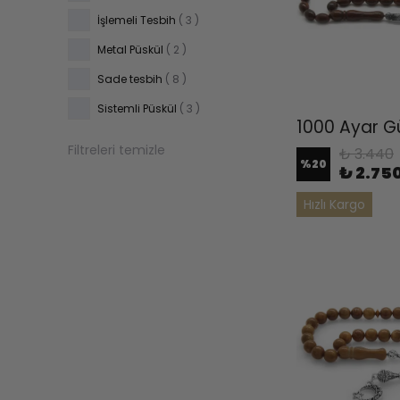
İşlemeli Tesbih
( 3 )
Metal Püskül
( 2 )
Sade tesbih
( 8 )
Sistemli Püskül
( 3 )
Filtreleri temizle
₺ 3.440
%
20
₺ 2.75
Hızlı Kargo