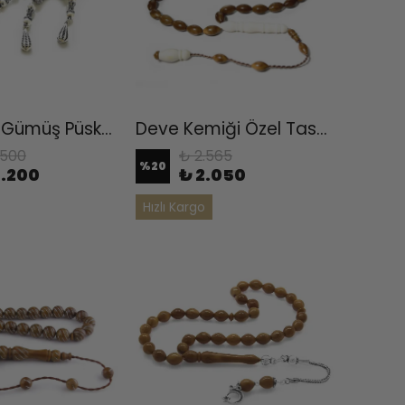
925 Ayar Gümüş Püsküllü Yoğun İşlemeli Koleksiyonluk Kesme Kuka Tesbih
Deve Kemiği Özel Tasarım İmame Ve Sistemli Kuka Tesbih
.500
₺ 2.565
%
20
9.200
₺ 2.050
Hızlı Kargo