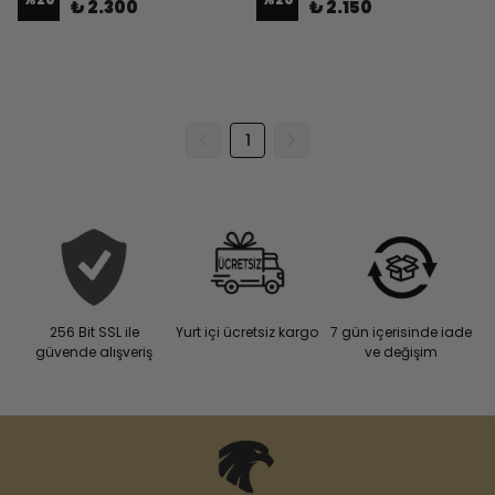
₺ 2.300
₺ 2.150
1
256 Bit SSL ile
Yurt içi ücretsiz kargo
7 gün içerisinde iade
güvende alışveriş
ve değişim