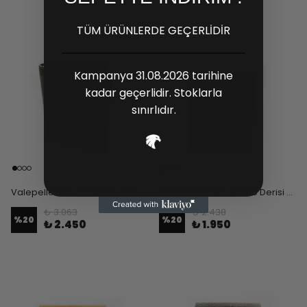
TÜM ÜRÜNLERDE GEÇERLİDİR
Kampanya 31.08.2026 tarihine
kadar geçerlidir. Stoklarla
sınırlıdır.
Valepelle Maturo Bufalo Derisi Erkek Cüzdan - Kahverengi
Valepelle Cielo Bufalo Derisi Erkek Cüzdan - Siyah
₺ 3.063
₺ 2.438
%
20
%
20
₺ 2.450
₺ 1.950