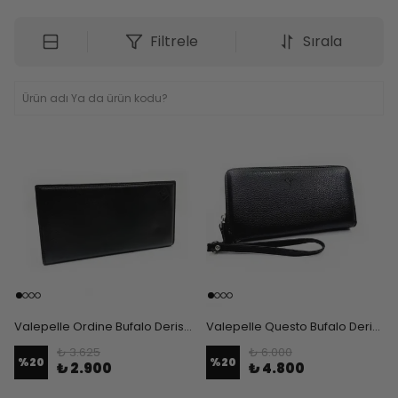
Filtrele
Sırala
Valepelle Ordine Bufalo Derisi Telefonluk Cüzdan
Valepelle Questo Bufalo Derisi Erkek El Çantası
₺ 3.625
₺ 6.000
%
20
%
20
₺ 2.900
₺ 4.800