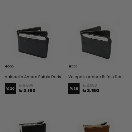
Valepelle Amore Bufalo Derisi Mıknatıslı Erkek Cüzdan - Siyah
Valepelle Amore Bufalo Derisi Mıknatıslı Erkek Cüzdan - Kahverengi
₺ 2.688
₺ 2.688
%
20
%
20
₺ 2.150
₺ 2.150