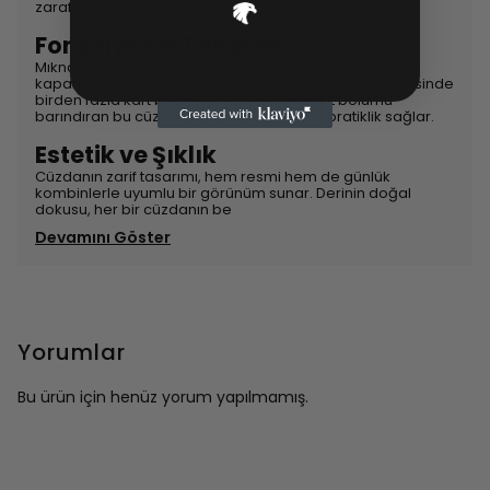
zarafeti ile dikkat çekmektedir.
Fonksiyonel Tasarım
Mıknatıslı kapak sistemi, cüzdanın güvenli bir şekilde
kapanmasını sağlarken, hızlı erişim imkanı sunar. İçerisinde
birden fazla kart bölmesi ve geniş bir nakit bölümü
barındıran bu cüzdan, günlük kullanımda pratiklik sağlar.
Estetik ve Şıklık
Cüzdanın zarif tasarımı, hem resmi hem de günlük
kombinlerle uyumlu bir görünüm sunar. Derinin doğal
dokusu, her bir cüzdanın be
Devamını Göster
Yorumlar
Bu ürün için henüz yorum yapılmamış.