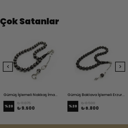
Çok Satanlar
Gümüş İşlemeli Nakkaş İmameli Erzurum Oltu Taşı Tesbih
Gümüş Baklava İşlemeli Erzurum Oltu Taşı Tesbih
₺ 11.875
₺ 8.500
%
20
%
20
₺ 9.500
₺ 6.800