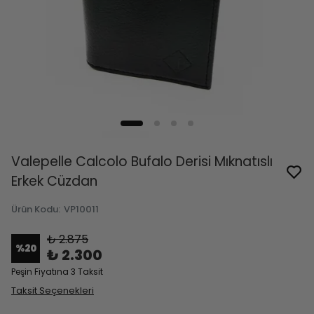
Valepelle Calcolo Bufalo Derisi Mıknatıslı
Erkek Cüzdan
Ürün Kodu
:
VP10011
₺ 2.875
%
20
₺ 2.300
Peşin Fiyatına 3 Taksit
Taksit Seçenekleri