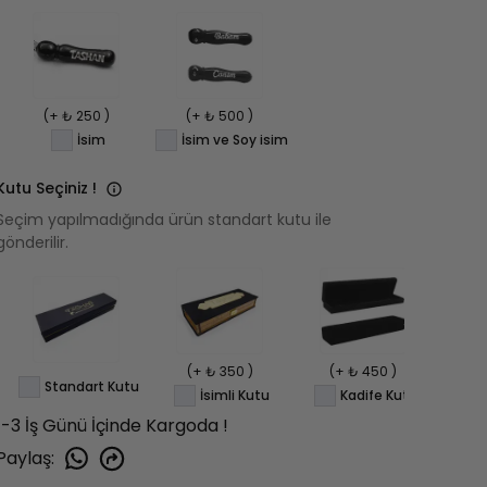
(+ ₺ 250 )
(+ ₺ 500 )
İsim
İsim ve Soy isim
Kutu Seçiniz !
Seçim yapılmadığında ürün standart kutu ile
gönderilir.
(+ ₺ 350 )
(+ ₺ 450 )
(+
Standart Kutu
İsimli Kutu
Kadife Kutu
1-3 İş Günü İçinde Kargoda !
Paylaş
: