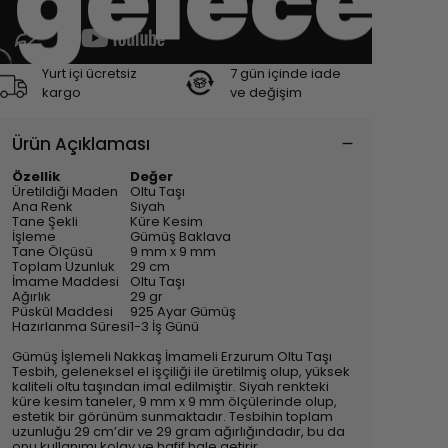
gelecek
Yurt içi ücretsiz
7 gün içinde iade
kargo
ve değişim
Ürün Açıklaması
Özellik
Değer
Üretildiği Maden
Oltu Taşı
Ana Renk
Siyah
Tane Şekli
Küre Kesim
İşleme
Gümüş Baklava
Tane Ölçüsü
9 mm x 9 mm
Toplam Uzunluk
29 cm
İmame Maddesi
Oltu Taşı
Ağırlık
29 gr
Püskül Maddesi
925 Ayar Gümüş
Hazırlanma Süresi
1-3 İş Günü
Gümüş İşlemeli Nakkaş İmameli Erzurum Oltu Taşı
Tesbih, geleneksel el işçiliği ile üretilmiş olup, yüksek
kaliteli oltu taşından imal edilmiştir. Siyah renkteki
küre kesim taneler, 9 mm x 9 mm ölçülerinde olup,
estetik bir görünüm sunmaktadır. Tesbihin toplam
uzunluğu 29 cm’dir ve 29 gram ağırlığındadır, bu da
onu kullanımı kolay ve hafif hale getirir.