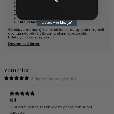
TANE ÖLÇÜSÜ:
9 mm x 9 mm
TOPLAM UZUNLUK:
27 CM
İMAME MADDESİ:
OLTU TAŞI
AĞIRLIK:
29 GR
PÜSKÜL MADDESİ:
925 AYAR GÜMÜŞ
HAZIRLANMA SÜRESİ:
1-3 İŞ GÜNÜ
Gümüş yarma işçiliği ile her bir tanesi detaylandırılmış, 925
ayar gümüş püskülü ile tamamlanmış bu tesbih,
koleksiyonunuza veya sevd
Devamını Göster
Yorumlar
3 değerlendirmeye göre
12li
6 lısı vardı bende 12 lisini aldım gerçekten süper
duruyor..