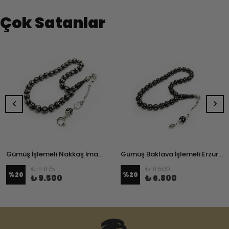
Çok Satanlar
Gümüş İşlemeli Nakkaş İmameli Erzurum Oltu Taşı Tesbih
Gümüş Baklava İşlemeli Erzurum Oltu Taşı Tesbih
₺ 11.875
₺ 8.500
%
20
%
20
₺ 9.500
₺ 6.800