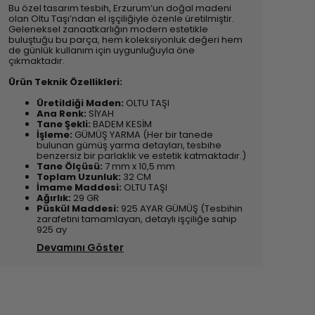
Bu özel tasarım tesbih, Erzurum’un doğal madeni
olan Oltu Taşı’ndan el işçiliğiyle özenle üretilmiştir.
Geleneksel zanaatkarlığın modern estetikle
buluştuğu bu parça, hem koleksiyonluk değeri hem
de günlük kullanım için uygunluğuyla öne
çıkmaktadır.
Ürün Teknik Özellikleri:
Üretildiği Maden:
OLTU TAŞI
Ana Renk:
SİYAH
Tane Şekli:
BADEM KESİM
İşleme:
GÜMÜŞ YARMA (Her bir tanede
bulunan gümüş yarma detayları, tesbihe
benzersiz bir parlaklık ve estetik katmaktadır.)
Tane Ölçüsü:
7 mm x 10,5 mm
Toplam Uzunluk:
32 CM
İmame Maddesi:
OLTU TAŞI
Ağırlık:
29 GR
Püskül Maddesi:
925 AYAR GÜMÜŞ (Tesbihin
zarafetini tamamlayan, detaylı işçiliğe sahip
925 ay
Devamını Göster