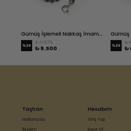
Gümüş Püsküllü Sade Kumpaslı Erzurum Oltu Taşı Tesbih
Gümüş İşlemeli Nakkaş İmameli Erzurum Oltu Taşı Tesbih
₺ 11.875
₺ 
%
20
%
20
₺ 9.500
₺ 
Taşhan
Hesabım
Hakkımızda
Giriş Yap
İletişim
Kayıt Ol