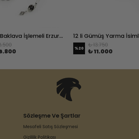
Gümüş Baklava İşlemeli Erzurum Oltu Taşı Tesbih
8.500
₺ 13.750
%
20
6.800
₺ 11.000
Sözleşme Ve Şartlar
Mesafeli Satış Sözleşmesi
Gizililik Politikası