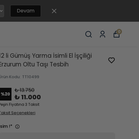
Devam
0
12 li Gümüş Yarma İsimli El İşçiliği
Erzurum Oltu Taşı Tesbih
Ürün Kodu
:
TT10499
₺ 13.750
%
20
₺ 11.000
Peşin Fiyatına 3 Taksit
Taksit Seçenekleri
İsim !
*