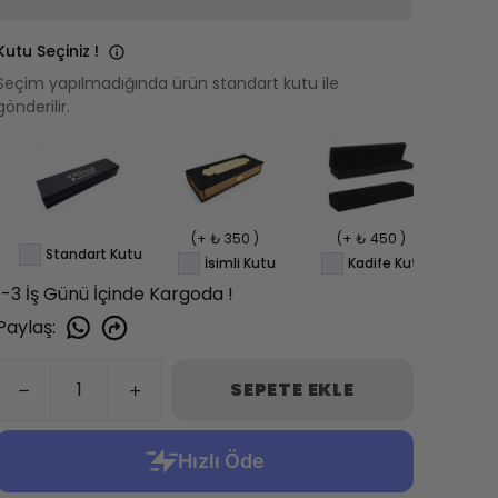
Kutu Seçiniz !
Seçim yapılmadığında ürün standart kutu ile
gönderilir.
(+ ₺ 350 )
(+ ₺ 450 )
(+
Standart Kutu
İsimli Kutu
Kadife Kutu
1-3 İş Günü İçinde Kargoda !
Paylaş
:
SEPETE EKLE