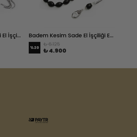
12 li Gümüş Yarma İsimli El İşçiliği Erzurum Oltu Taşı Tesbih
Badem Kesim Sade El İşçiliği Erzurum Oltu Taşı Tesbih
₺ 6.125
%
20
%
20
₺ 4.900