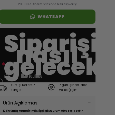
WHATSAPP
Siparişi
nasıl
gelecek?
Yurt içi ücretsiz
7 gün içinde iade
kargo
ve değişim
Ürün Açıklaması
12 li Gümüş Yarma İsimli El İşçiliği Erzurum Oltu Taşı Tesbih